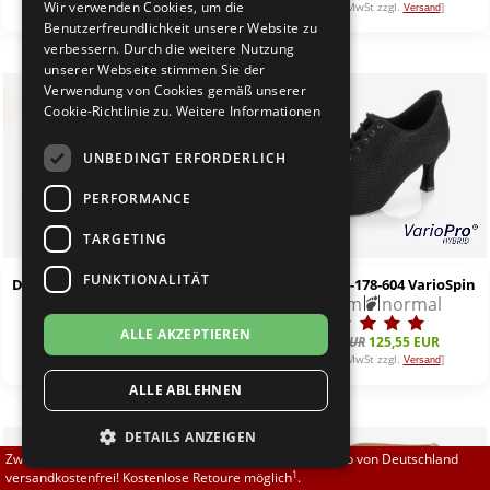
Wir verwenden Cookies, um die
[inkl. 19% MwSt zzgl.
]
[inkl. 19% MwSt zzgl.
]
Versand
Versand
Brautschuhe
Merlet
Benutzerfreundlichkeit unserer Website zu
verbessern. Durch die weitere Nutzung
unserer Webseite stimmen Sie der
Sneaker
Nueva Epoca
Verwendung von Cookies gemäß unserer
%
Cookie-Richtlinie zu.
Weitere Informationen
Untergrößen 33-35
Portdance
UNBEDINGT ERFORDERLICH
Übergrößen 43-44
RayRose
PERFORMANCE
Flexerinas
Rummos
TARGETING
FUNKTIONALITÄT
Diamant 188-234-587-Y VarioSpin PRO
Diamant 199-178-604 VarioSpin
Rumpf
3,7 cm
normal
5,0 cm
normal
ALLE AKZEPTIEREN
SoDanca
139,50 EUR
139,50 EUR
125,55 EUR
[inkl. 19% MwSt zzgl.
]
[inkl. 19% MwSt zzgl.
]
Versand
Versand
ALLE ABLEHNEN
Suny
DETAILS ANZEIGEN
TopTanz
Zwischen 70,00 EUR und 800,00 EUR liefern wir innerhalb von Deutschland
1
versandkostenfrei! Kostenlose Retoure möglich
.