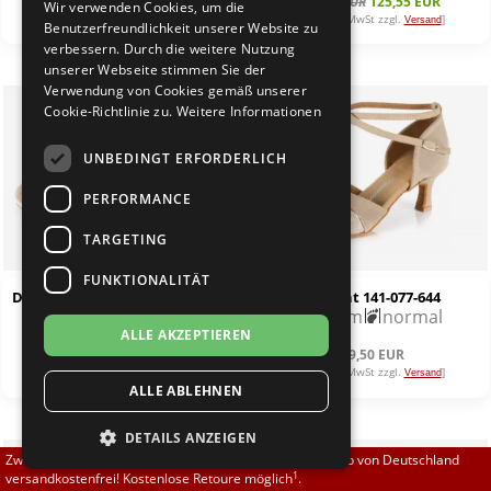
139,50 EUR
139,50 EUR
125,55 EUR
Wir verwenden Cookies, um die
Brautschuhe
Merlet
[inkl. 19% MwSt zzgl.
]
[inkl. 19% MwSt zzgl.
]
Versand
Versand
Benutzerfreundlichkeit unserer Website zu
verbessern. Durch die weitere Nutzung
unserer Webseite stimmen Sie der
Sneaker
Nueva Epoca
Verwendung von Cookies gemäß unserer
Cookie-Richtlinie zu.
Weitere Informationen
Untergrößen 33-35
Portdance
UNBEDINGT ERFORDERLICH
Übergrößen 43-44
RayRose
PERFORMANCE
Flexerinas
Rummos
TARGETING
FUNKTIONALITÄT
Rumpf
Diamant 183-435-644-Y VarioSpin
Diamant 141-077-644
1,5 cm
normal
5,0 cm
normal
ALLE AKZEPTIEREN
SoDanca
139,50 EUR
139,50 EUR
[inkl. 19% MwSt zzgl.
]
[inkl. 19% MwSt zzgl.
]
Versand
Versand
ALLE ABLEHNEN
Suny
DETAILS ANZEIGEN
TopTanz
Zwischen 70,00 EUR und 800,00 EUR liefern wir innerhalb von Deutschland
1
versandkostenfrei! Kostenlose Retoure möglich
.