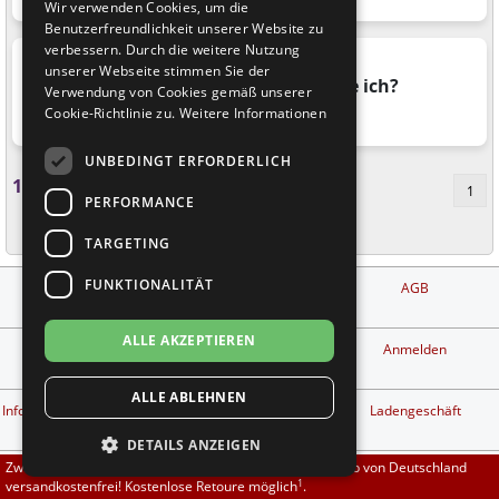
Wir verwenden Cookies, um die
Brautschuhe
Merlet
Benutzerfreundlichkeit unserer Website zu
verbessern. Durch die weitere Nutzung
unserer Webseite stimmen Sie der
Sneaker
Nueva Epoca
Welche Zahlungsmöglichkeiten habe ich?
Verwendung von Cookies gemäß unserer
Cookie-Richtlinie zu.
Weitere Informationen
Thema
Bezahlung & Rechnung
Untergrößen 33-35
Portdance
UNBEDINGT ERFORDERLICH
Übergrößen 43-44
RayRose
1
von
3
Artikeln (Insgesamt
3
)
1
PERFORMANCE
Flexerinas
Rummos
TARGETING
FUNKTIONALITÄT
Impressum
Zahlungs- und
AGB
Rumpf
Versandbedingungen
ALLE AKZEPTIEREN
SoDanca
Kontakt
Privatsphäre und
Anmelden
Datenschutz
ALLE ABLEHNEN
Suny
1
Info kostenlose Retouren
Widerrufsbelehrung &
Ladengeschäft
Widerrufsformular
DETAILS ANZEIGEN
TopTanz
Zwischen 70,00 EUR und 800,00 EUR liefern wir innerhalb von Deutschland
Tanzschuh Berater
Workshop finden
Tanzpartner finden
1
versandkostenfrei! Kostenlose Retoure möglich
.