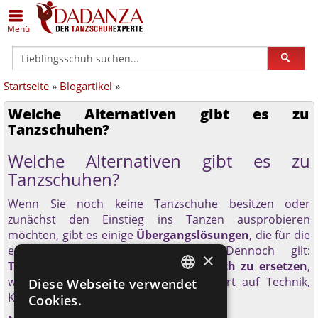
Zurück
Zurück
Zurück
Zurück
Zurück
Zurück
Menü
Alle Damenschuhe
Schuhe in Silber
Anna Kern
Alle Herrenschuhe
Schuhe in Übergrößen
Dance Art
Startseite
»
Blogartikel
»
Geschlossene Schuhe
Schuhe in Bronze/Kupfer
Bleyer
Klassische Herrenschuhe
Schuhe (breit)
Diamant
Welche Alternativen gibt es zu
Offene Schuhe
Schuhe in Schwarz
Bloch
Sneaker
Schuhe (schmal)
Merlet
Tanzschuhen?
Welche Alternativen gibt es zu
Trainer
Schuhe in Weiß
Dance Art
Lateinschuhe
Geteilte Sohle
Nueva Epoca
Tanzschuhen?
Gymnastik / Jazz
Schuhe - schmal
Dancin Milano
Gymnastik- / Jazzschuhe
Einlagengeeignet
Portdance
Wenn Sie noch keine Tanzschuhe besitzen oder
zunächst den Einstieg ins Tanzen ausprobieren
Gardestiefel
Schuhe - weit
Diamant
Gardestiefel
Rumpf
möchten, gibt es einige
Übergangslösungen
, die für die
ersten Stunden geeignet sind. Dennoch gilt:
×
Orgelschuhe
Schuhe Hallux geeignet
Edward Moore
Orgelschuhe
TopTanz
Tanzschuhe sind durch nichts wirklich zu ersetzen
,
wenn Sie regelmäßig tanzen oder Wert auf Technik,
Diese Webseite verwendet
GERMAN
Steppschuhe
Schuhe flach
ExclusiveDanceShoes
Steppschuhe
Werner Kern
Komfort und Sicherheit legen.
Cookies.
GERMAN