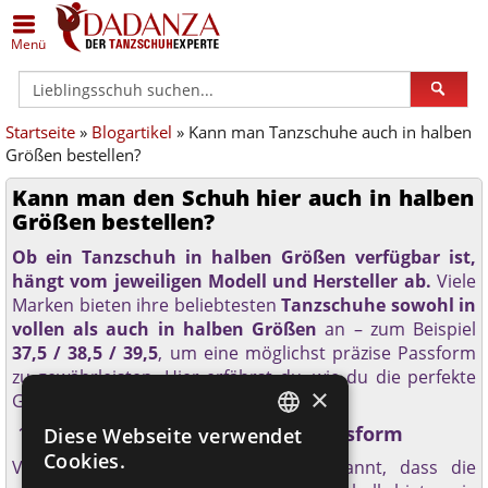
Zurück
Zurück
Zurück
Zurück
Zurück
Zurück
Menü
Alle Damenschuhe
Schuhe in Silber
Anna Kern
Alle Herrenschuhe
Schuhe in Übergrößen
Dance Art
Startseite
»
Blogartikel
» Kann man Tanzschuhe auch in halben
Geschlossene Schuhe
Schuhe in Bronze/Kupfer
Bleyer
Klassische Herrenschuhe
Schuhe (breit)
Diamant
Größen bestellen?
Offene Schuhe
Schuhe in Schwarz
Bloch
Sneaker
Schuhe (schmal)
Merlet
Kann man den Schuh hier auch in halben
Größen bestellen?
Trainer
Schuhe in Weiß
Dance Art
Lateinschuhe
Geteilte Sohle
Nueva Epoca
Ob ein Tanzschuh in halben Größen verfügbar ist,
hängt vom jeweiligen Modell und Hersteller ab.
Viele
Gymnastik / Jazz
Schuhe - schmal
Dancin Milano
Gymnastik- / Jazzschuhe
Einlagengeeignet
Portdance
Marken bieten ihre beliebtesten
Tanzschuhe sowohl in
vollen als auch in halben Größen
an – zum Beispiel
Gardestiefel
Schuhe - weit
Diamant
Gardestiefel
Rumpf
37,5 / 38,5 / 39,5
, um eine möglichst präzise Passform
zu gewährleisten. Hier erfährst du, wie du die perfekte
×
Größe findest.
Orgelschuhe
Schuhe Hallux geeignet
Edward Moore
Orgelschuhe
TopTanz
1.
Halbe Größen für optimale Passform
Diese Webseite verwendet
GERMAN
Steppschuhe
Schuhe flach
ExclusiveDanceShoes
Steppschuhe
Werner Kern
Cookies.
Viele Tanzschuh-Hersteller haben erkannt, dass die
GERMAN