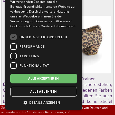
Vom Übungsschuh ...
Wir verwenden Cookies, um die
Brautschuhe
Merlet
Benutzerfreundlichkeit unserer Website zu
verbessern. Durch die weitere Nutzung
unserer Webseite stimmen Sie der
Sneaker
Nueva Epoca
Verwendung von Cookies gemäß unserer
Cookie-Richtlinie zu.
Weitere Informationen
Untergrößen 33-35
Portdance
UNBEDINGT ERFORDERLICH
Übergrößen 43-44
RayRose
PERFORMANCE
Flexerinas
Rummos
TARGETING
FUNKTIONALITÄT
Rumpf
Tango Schuhe - Trainer
ALLE AKZEPTIEREN
SoDanca
Übungsschuhe
(Trainer) erleichtern das sichere Stehen,
Gehen und Drehen. Es gibt sie in verschiedenen Farben
ALLE ABLEHNEN
Suny
und Materialien. Wie bei allen Tänzen sollten Sie auch
beim Tango keine Straßenschuhe und keine Stiefel
DETAILS ANZEIGEN
TopTanz
verwenden. Die
Trainingsschuhe
sind im Absatz sehr
Zwischen 70,00 EUR und 800,00 EUR liefern wir innerhalb von Deutschland
1
viel flacher und breiter gearbeitet als die klassischen
versandkostenfrei! Kostenlose Retoure möglich
.