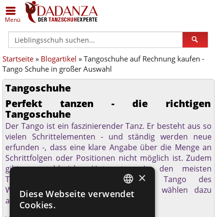
Zurück
Zurück
Zurück
Zurück
Zurück
Zurück
Menü
Alle Damenschuhe
Schuhe in Silber
Anna Kern
Alle Herrenschuhe
Schuhe in Übergrößen
Dance Art
Startseite
»
Blogartikel
» Tangoschuhe auf Rechnung kaufen -
Geschlossene Schuhe
Schuhe in Bronze/Kupfer
Bleyer
Klassische Herrenschuhe
Schuhe (breit)
Diamant
Tango Schuhe in großer Auswahl
Offene Schuhe
Schuhe in Schwarz
Bloch
Sneaker
Schuhe (schmal)
Merlet
Tangoschuhe
Perfekt tanzen - die richtigen
Trainer
Schuhe in Weiß
Dance Art
Lateinschuhe
Geteilte Sohle
Nueva Epoca
Tangoschuhe
Der Tango ist ein faszinierender Tanz. Er besteht aus so
Gymnastik / Jazz
Schuhe - schmal
Dancin Milano
Gymnastik- / Jazzschuhe
Einlagengeeignet
Portdance
vielen Schrittelementen - und ständig werden neue
erfunden -, dass eine klare Angabe über die Menge an
Gardestiefel
Schuhe - weit
Diamant
Gardestiefel
Rumpf
Schrittfolgen oder Positionen nicht möglich ist. Zudem
gibt es zahlreiche Unterarten. In den meisten
×
Orgelschuhe
Schuhe Hallux geeignet
Edward Moore
Orgelschuhe
TopTanz
Tanzschulen bei uns wird der Tango des
Welttanzprogramms gelehrt. Anfänger wählen dazu
Diese Webseite verwendet
GERMAN
andere
Tanzschuhe
als Geübte.
Steppschuhe
Schuhe flach
ExclusiveDanceShoes
Steppschuhe
Werner Kern
Cookies.
GERMAN