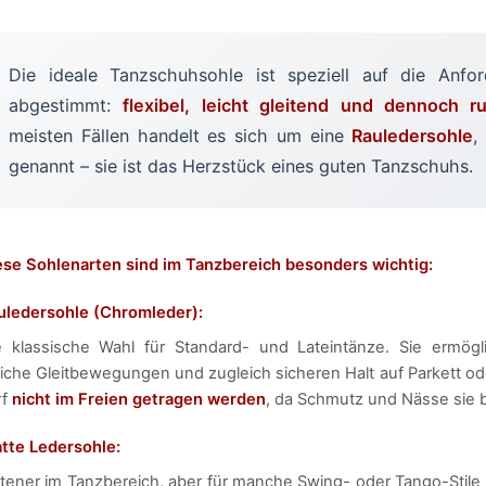
Die ideale Tanzschuhsohle ist speziell auf die Anfo
abgestimmt:
flexibel, leicht gleitend und dennoch 
meisten Fällen handelt es sich um eine
Rauledersohle
,
genannt – sie ist das Herzstück eines guten Tanzschuhs.
ese Sohlenarten sind im Tanzbereich besonders wichtig:
uledersohle (Chromleder):
e klassische Wahl für Standard- und Lateintänze. Sie ermögli
iche Gleitbewegungen und zugleich sicheren Halt auf Parkett od
rf
nicht im Freien getragen werden
, da Schmutz und Nässe sie
atte Ledersohle:
ltener im Tanzbereich, aber für manche Swing- oder Tango-Stile b