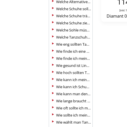
11
Welche Alternativen gibt es zu Tanzschuhen?
Welche Schuhe sollte man in einem Tanzkurs für Anfänger tragen?
[inkl.
Diamant 0
Welche Schuhe trägt man beim Tanzkurs?
Welche Schuhe zieht man zum Line Dance an?
Welche Sohle müssen Tanzschuhe haben?
Welche Tanzschuhe sind die besten?
Wie eng sollten Tanzschuhe sitzen?
Wie finde ich eine Tanzpartnerin?
Wie finde ich meine Tanzschuhgröße heraus?
Wie gesund ist Line Dance?
Wie hoch sollten Tanzschuhe sein?
Wie kann ich meine Bestellung ändern oder stornieren?
Wie kann ich Schuhe aufrauen, um sie rutschfester zu machen?
Wie kann man denn die Länge der Riemchen am besten kürzen?
Wie lange braucht man, um Line Dance zu lernen?
Wie oft sollte ich meine Tanzschuhe wechseln?
Wie sollte ich meine Haare für den Tanzunterricht tragen?
Wie wählt man Tanzsneaker aus?