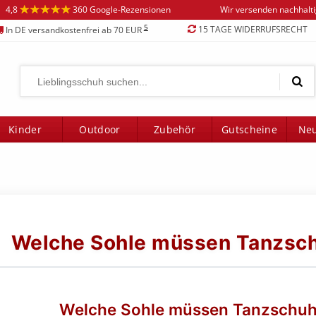
4,8
360 Google-Rezensionen
Wir versenden nachhalt
5
15 TAGE WIDERRUFSRECHT
In DE versandkostenfrei ab 70 EUR
Kinder
Outdoor
Zubehör
Gutscheine
Neu
Welche Sohle müssen Tanzsc
Welche Sohle müssen Tanzschu