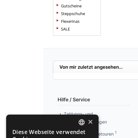
Gutscheine
Steppschuhe
Flexerinas
SALE
Von mir zuletzt angesehen...
Hilfe / Service
Zahlungs- und
×
Versandbedingungen
Diese Webseite verwendet
1
Info kostenlose Retouren
GERMAN