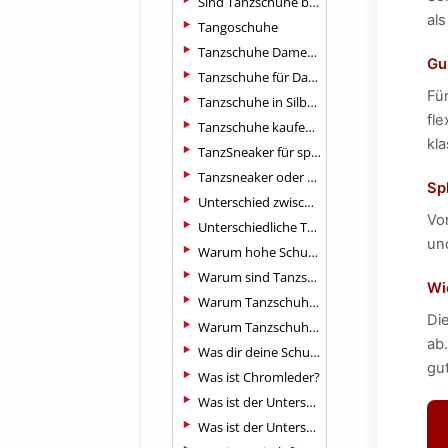
Sind Tanzschuhe bequemer als normale Schuhe?
als
Tangoschuhe
Tanzschuhe Damen flach
Gu
Tanzschuhe für Damen - Standard
Fü
Tanzschuhe in Silber: Die funkelnden Stars auf dem Parkett
fl
Tanzschuhe kaufen: Tipps für den perfekter Start auf dem Parkett
kl
TanzSneaker für sportliche Tänzer
Tanzsneaker oder auch Dance Sneakers
Spl
Unterschied zwischen Standard- und Lateinschuhen
Vor
Unterschiedliche Tanzpartnerinen
und
Warum hohe Schuhe beim Tanzen?
Warum sind Tanzschuhe für Damen offen geschnitten?
Wi
Warum Tanzschuhe kaufen ?
Di
Warum Tanzschuhe mit geteilter Sohle?
ab
Was dir deine Schuhsohle sagt
gu
Was ist Chromleder?
Was ist der Unterschied zwischen Standard und Latein Tanzschuhe?
Was ist der Unterschied zwischen Tanzschuhen und normalen Absätz