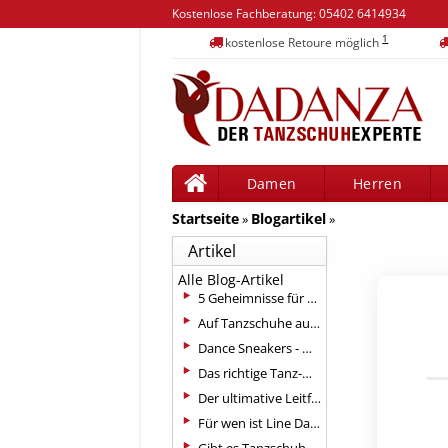
Kostenlose Fachberatung:
05402 6414934
1
kostenlose Retoure möglich
Damen
Herren
Startseite
Blogartikel
»
»
Artikel
Alle Blog-Artikel
5 Geheimnisse für Tanzschuhe, um Ihre beste Leistung zu erzielen
Auf Tanzschuhe außentaugliche Sohle anbringen?
Dance Sneakers - moderner Tanz braucht moderne Schuhe
Das richtige Tanz-Outfit für jeden Anlass
Der ultimative Leitfaden für Gesellschaftstanzschuhe
Für wen ist Line Dance geeignet?