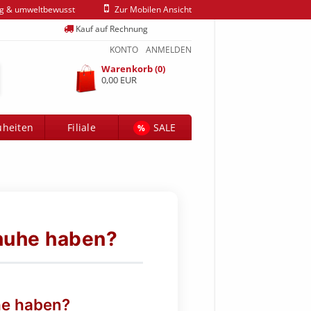
ig & umweltbewusst
Zur Mobilen Ansicht
Kauf auf Rechnung
KONTO
ANMELDEN
Warenkorb (0)
0,00 EUR
heiten
Filiale
SALE
%
huhe haben?
he haben?