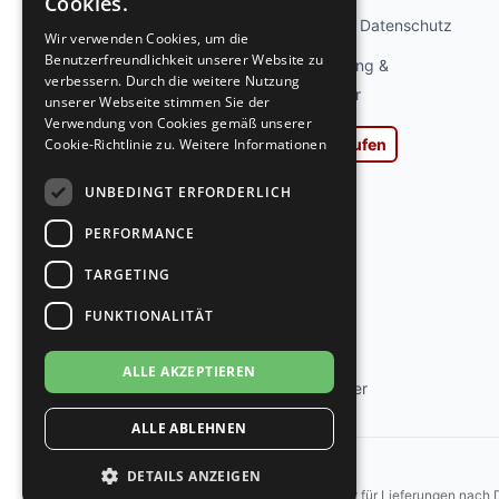
Cookies.
GERMAN
Privatsphäre und Datenschutz
Wir verwenden Cookies, um die
Benutzerfreundlichkeit unserer Website zu
Widerrufsbelehrung &
verbessern. Durch die weitere Nutzung
Widerrufsformular
unserer Webseite stimmen Sie der
Verwendung von Cookies gemäß unserer
Vertrag widerrufen
Cookie-Richtlinie zu.
Weitere Informationen
AGB
UNBEDINGT ERFORDERLICH
Impressum
PERFORMANCE
Ladengeschäft
TARGETING
Kontakt
FUNKTIONALITÄT
Jobs
ALLE AKZEPTIEREN
Tanzschuh Berater
ALLE ABLEHNEN
DETAILS ANZEIGEN
*Gilt für Lieferungen nach