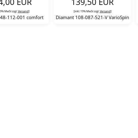
4,00 EUR
139,50 EUR
 19% MwSt zzgl.
Versand
]
[inkl. 19% MwSt zzgl.
Versand
]
48-112-001 comfort
Diamant 108-087-521-V VarioSpin