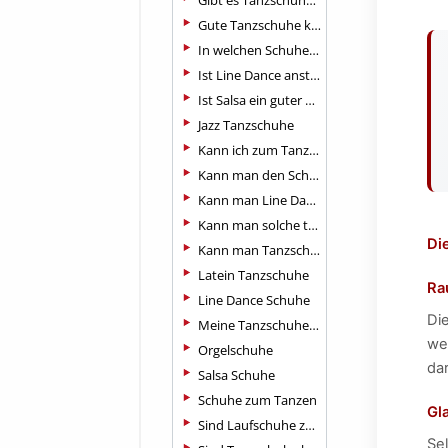
Gibt es Tanzschuhe auch für eher breite Füße?
Gute Tanzschuhe kaufen?
In welchen Schuhen kann man am besten tanzen?
Ist Line Dance anstrengend?
Ist Salsa ein guter Tanz für Anfänger?
Jazz Tanzschuhe
Kann ich zum Tanzen Jogginghosen tragen?
Kann man den Schuh hier auch in halben Größen bestellen?
Kann man Line Dance ohne Stiefel tanzen?
Kann man solche tanzschuhe eigentlich auch anderweitig, z.b. auf
Di
Kann man Tanzschuhe auch im Alltag tragen?
Latein Tanzschuhe
Ra
Line Dance Schuhe
Di
Meine Tanzschuhe aufrauen, pflegen und reinigen
we
Orgelschuhe
da
Salsa Schuhe
Schuhe zum Tanzen
Gl
Sind Laufschuhe zum Tanzen geeignet?
Se