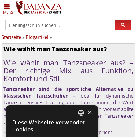
Zurück
Zurück
Zurück
Zurück
Zurück
Zurück
Menü
Alle Damenschuhe
Schuhe in Silber
Anna Kern
Alle Herrenschuhe
Schuhe in Übergrößen
Dance Art
Startseite
»
Blogartikel
»
Geschlossene Schuhe
Schuhe in Bronze/Kupfer
Bleyer
Klassische Herrenschuhe
Schuhe (breit)
Diamant
Wie wählt man Tanzsneaker aus?
Offene Schuhe
Schuhe in Schwarz
Bloch
Sneaker
Schuhe (schmal)
Merlet
Wie wählt man Tanzsneaker aus? –
Trainer
Schuhe in Weiß
Dance Art
Lateinschuhe
Geteilte Sohle
Nueva Epoca
Der richtige Mix aus Funktion,
Komfort und Stil
Gymnastik / Jazz
Schuhe - schmal
Dancin Milano
Gymnastik- / Jazzschuhe
Einlagengeeignet
Portdance
Tanzsneaker sind die sportliche Alternative zu
klassischen Tanzschuhen
– ideal für dynamische
Gardestiefel
Schuhe - weit
Diamant
Gardestiefel
Rumpf
Tänze, intensives Training oder Tänzer:innen, die Wert
auf Flexibilität und Dämpfung legen. Doch worauf sollte
×
Orgelschuhe
Schuhe Hallux geeignet
Edward Moore
Orgelschuhe
TopTanz
man beim Kauf achten, um den perfekten Tanzsneaker
Diese Webseite verwendet
zu finden?
GERMAN
Steppschuhe
Schuhe flach
ExclusiveDanceShoes
Steppschuhe
Werner Kern
Cookies.
Hier kommen die wichtigsten Auswahlkriterien:
GERMAN