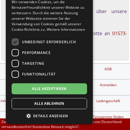
Wir verwenden Cookies, um die
Kontaktformular:
Brautschuhe
Merlet
Benutzerfreundlichkeit unserer Website zu
Einfach und schnell erreichbar über unsere
verbessern. Durch die weitere Nutzung
Website.
unserer Webseite stimmen Sie der
Sneaker
Nueva Epoca
Verwendung von Cookies gemäß unserer
WhatsApp:
Cookie-Richtlinie zu.
Weitere Informationen
Anfragen gerne an
WhatsApp bitte an
01573-
Untergrößen 33-35
Portdance
5963200
UNBEDINGT ERFORDERLICH
Übergrößen 43-44
RayRose
PERFORMANCE
Flexerinas
Rummos
TARGETING
Impressum
Zahlungs- und
AGB
Versandbedingungen
FUNKTIONALITÄT
Rumpf
Kontakt
Privatsphäre und
Anmelden
ALLE AKZEPTIEREN
Datenschutz
SoDanca
1
Info kostenlose Retouren
Widerrufsbelehrung &
Ladengeschäft
ALLE ABLEHNEN
Suny
Widerrufsformular
DETAILS ANZEIGEN
Tanzschuh Berater
Workshop finden
Tanzpartner finden
TopTanz
Zwischen 70,00 EUR und 800,00 EUR liefern wir innerhalb von Deutschland
1
versandkostenfrei! Kostenlose Retoure möglich
.
Vertrag widerrufen