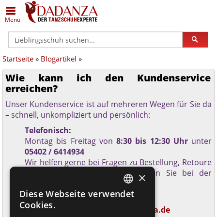
Zurück
Zurück
Zurück
Zurück
Zurück
Zurück
Menü
Alle Damenschuhe
Schuhe in Silber
Anna Kern
Alle Herrenschuhe
Schuhe in Übergrößen
Dance Art
Startseite
»
Blogartikel
»
Geschlossene Schuhe
Schuhe in Bronze/Kupfer
Bleyer
Klassische Herrenschuhe
Schuhe (breit)
Diamant
Wie kann ich den Kundenservice
Offene Schuhe
Schuhe in Schwarz
Bloch
Sneaker
Schuhe (schmal)
Merlet
erreichen?
Unser Kundenservice ist auf mehreren Wegen für Sie da
Trainer
Schuhe in Weiß
Dance Art
Lateinschuhe
Geteilte Sohle
Nueva Epoca
– schnell, unkompliziert und persönlich:
Telefonisch:
Gymnastik / Jazz
Schuhe - schmal
Dancin Milano
Gymnastik- / Jazzschuhe
Einlagengeeignet
Portdance
Montag bis Freitag von
8:30 bis 12:30 Uhr
unter
05402 / 6414934
Gardestiefel
Schuhe - weit
Diamant
Gardestiefel
Rumpf
Wir helfen gerne bei Fragen zu Bestellung, Retoure
oder Reklamation – oder beraten Sie bei der
×
Orgelschuhe
Schuhe Hallux geeignet
Edward Moore
Orgelschuhe
TopTanz
Produktauswahl.
Diese Webseite verwendet
GERMAN
Per E-Mail:
Steppschuhe
Schuhe flach
ExclusiveDanceShoes
Steppschuhe
Werner Kern
Cookies.
Schreiben Sie uns an
info@dadanza.de
GERMAN