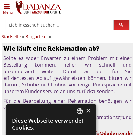
Zurück
Zurück
Zurück
Zurück
Zurück
Zurück
Menü
Alle Damenschuhe
Schuhe in Silber
Anna Kern
Alle Herrenschuhe
Schuhe in Übergrößen
Dance Art
Startseite
»
Blogartikel
»
Geschlossene Schuhe
Schuhe in Bronze/Kupfer
Bleyer
Klassische Herrenschuhe
Schuhe (breit)
Diamant
Wie läuft eine Reklamation ab?
Offene Schuhe
Schuhe in Schwarz
Bloch
Sneaker
Schuhe (schmal)
Merlet
Sollte es wider Erwarten zu einem Problem mit einer
Bestellung kommen, helfen wir schnell und
Trainer
Schuhe in Weiß
Dance Art
Lateinschuhe
Geteilte Sohle
Nueva Epoca
unkompliziert weiter. Damit wir den für Sie
effizientesten Ablauf gewährleisten können, bitten wir
Gymnastik / Jazz
Schuhe - schmal
Dancin Milano
Gymnastik- / Jazzschuhe
Einlagengeeignet
Portdance
darum, Schuhe nicht ohne vorherige Rücksprache mit
unserem Kundenservice an uns zurückzusenden.
Gardestiefel
Schuhe - weit
Diamant
Gardestiefel
Rumpf
Für die Bearbeitung einer Reklamation benötigen wir
vorab folgende Informationen:
×
Orgelschuhe
Schuhe Hallux geeignet
Edward Moore
Orgelschuhe
TopTanz
Artikelnummer
Bestellnummer
Reklamationsgrund
Diese Webseite verwendet
GERMAN
Aussagekräftige Fotos des Mangels
Steppschuhe
Schuhe flach
ExclusiveDanceShoes
Steppschuhe
Werner Kern
Cookies.
Diese Angaben können per E-Mail an
info@dadanza.de
GERMAN